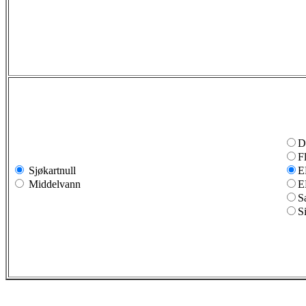
D
F
Sjøkartnull
E
Middelvann
E
S
S