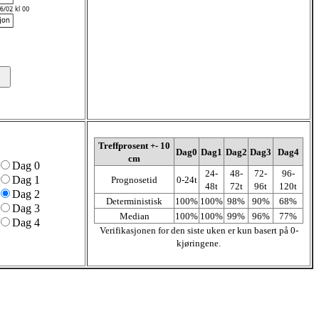
Treffprosent +- 10
Dag0
Dag1
Dag2
Dag3
Dag4
cm
Dag 0
24-
48-
72-
96-
Dag 1
Prognosetid
0-24t
48t
72t
96t
120t
Dag 2
Deterministisk
100%
100%
98%
90%
68%
Dag 3
Median
100%
100%
99%
96%
77%
Dag 4
Verifikasjonen for den siste uken er kun basert på 0-
kjøringene.