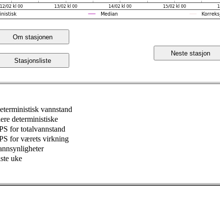
Om stasjonen
Neste stasjon
Stasjonsliste
eterministisk vannstand
lere deterministiske
PS for totalvannstand
PS for værets virkning
annsynligheter
iste uke