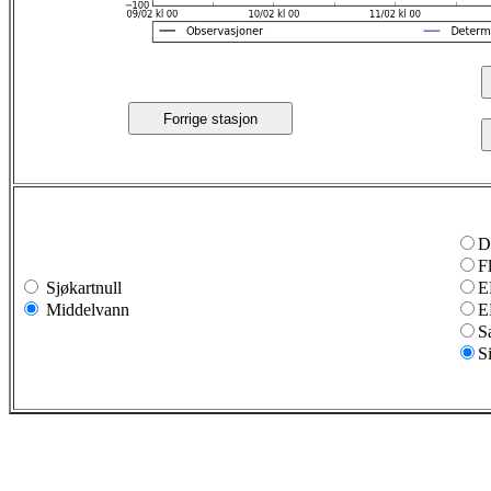
Forrige stasjon
D
F
Sjøkartnull
E
Middelvann
E
S
S