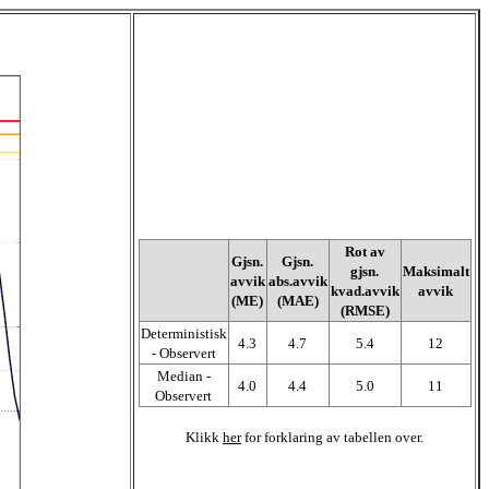
Rot av
Gjsn.
Gjsn.
gjsn.
Maksimalt
avvik
abs.avvik
kvad.avvik
avvik
(ME)
(MAE)
(RMSE)
Deterministisk
4.3
4.7
5.4
12
- Observert
Median -
4.0
4.4
5.0
11
Observert
Klikk
her
for forklaring av tabellen over.