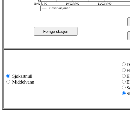
Forrige stasjon
D
F
Sjøkartnull
E
Middelvann
E
S
S