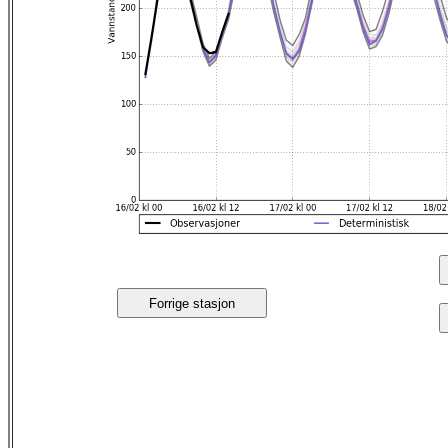
Forrige stasjon