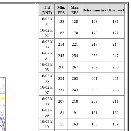
Tid
Min.
Max.
Deterministisk
Observert
(NNT)
EPS
EPS
16/02 kl
128
128
128
131
01
16/02 kl
167
170
170
171
02
16/02 kl
214
221
217
214
03
16/02 kl
245
254
253
247
04
16/02 kl
260
267
267
263
05
16/02 kl
254
263
261
261
06
16/02 kl
231
243
233
238
07
16/02 kl
207
218
209
211
08
16/02 kl
181
191
181
182
09
16/02 kl
155
163
158
159
10