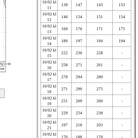
16/02 kl
139
147
143
153
11
16/02 kl
146
154
151
154
12
16/02 kl
169
176
171
175
13
16/02 kl
189
197
194
194
14
16/02 kl
222
236
228
-
15
16/02 kl
258
271
261
-
16
16/02 kl
278
294
280
-
17
16/02 kl
271
290
275
-
18
16/02 kl
251
269
260
-
19
16/02 kl
229
254
238
-
20
16/02 kl
197
218
203
-
21
16/02 kl
170
188
176
-