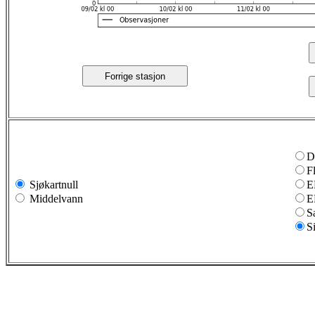
Forrige stasjon
D
F
Sjøkartnull
E
Middelvann
E
S
S