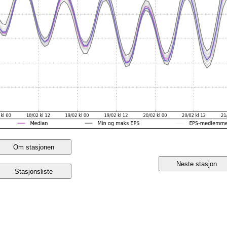
Om stasjonen
Neste stasjon
Stasjonsliste