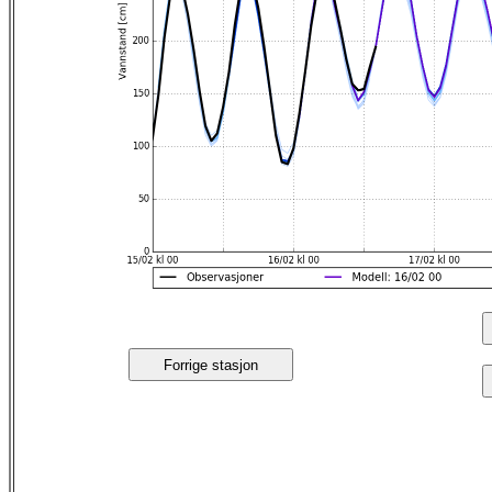
Forrige stasjon