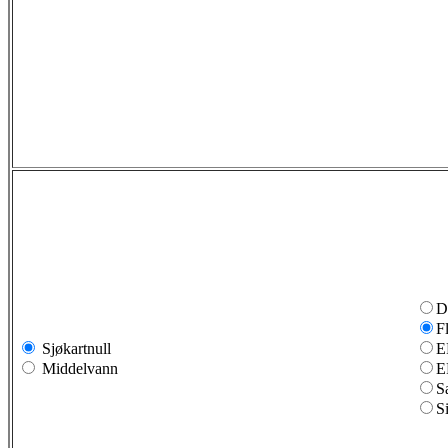
D
F
Sjøkartnull
E
Middelvann
E
S
S