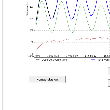
Forrige stasjon