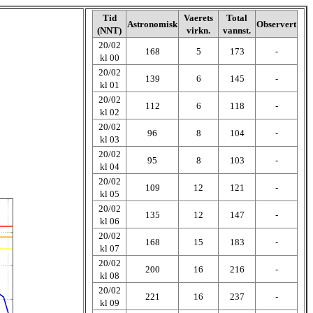
Tid
Vaerets
Total
Astronomisk
Observert
(NNT)
virkn.
vannst.
20/02
168
5
173
-
kl 00
20/02
139
6
145
-
kl 01
20/02
112
6
118
-
kl 02
20/02
96
8
104
-
kl 03
20/02
95
8
103
-
kl 04
20/02
109
12
121
-
kl 05
20/02
135
12
147
-
kl 06
20/02
168
15
183
-
kl 07
20/02
200
16
216
-
kl 08
20/02
221
16
237
-
kl 09