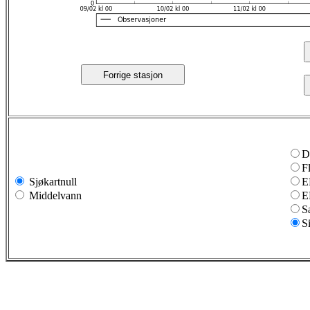
Forrige stasjon
D
F
Sjøkartnull
E
Middelvann
E
S
S