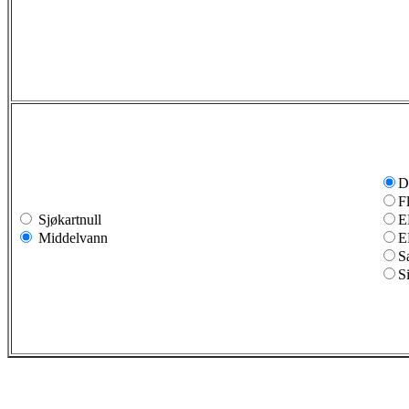
D
F
Sjøkartnull
E
Middelvann
E
S
S