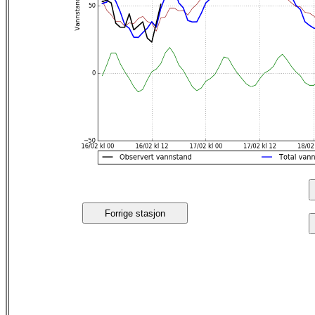
Forrige stasjon