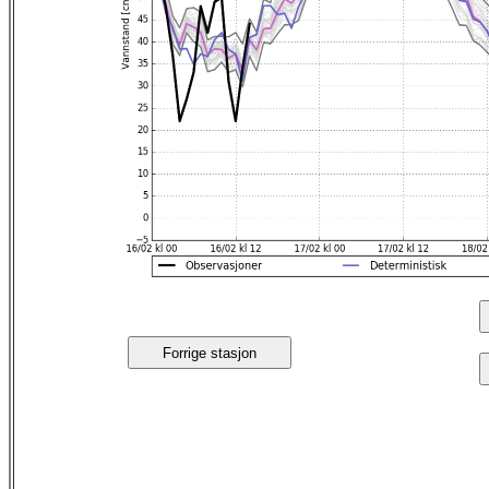
Forrige stasjon