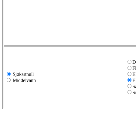
D
F
Sjøkartnull
E
Middelvann
E
S
S