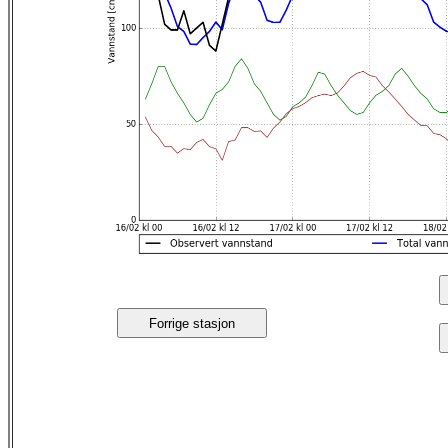
Forrige stasjon