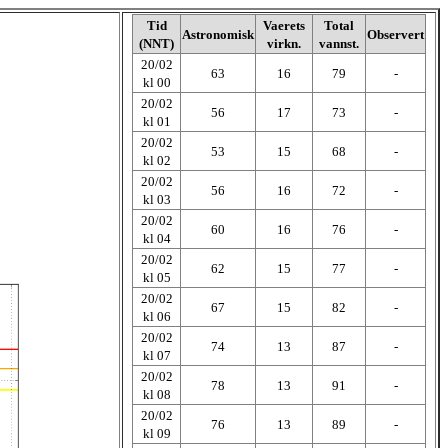
Tid
Vaerets
Total
Astronomisk
Observert
(NNT)
virkn.
vannst.
20/02
63
16
79
-
kl 00
20/02
56
17
73
-
kl 01
20/02
53
15
68
-
kl 02
20/02
56
16
72
-
kl 03
20/02
60
16
76
-
kl 04
20/02
62
15
77
-
kl 05
20/02
67
15
82
-
kl 06
20/02
74
13
87
-
kl 07
20/02
78
13
91
-
kl 08
20/02
76
13
89
-
kl 09