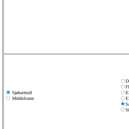
D
F
Sjøkartnull
E
Middelvann
E
S
S