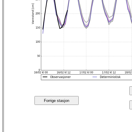
Forrige stasjon