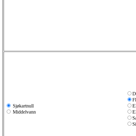
D
F
Sjøkartnull
E
Middelvann
E
S
S