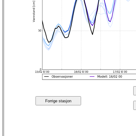
Forrige stasjon