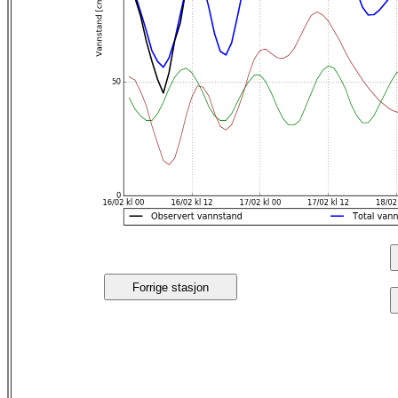
Forrige stasjon