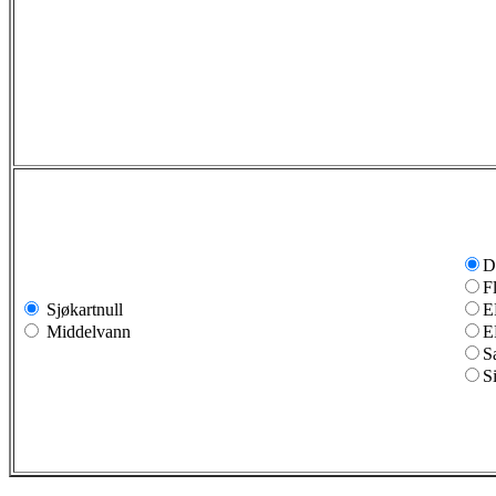
D
F
Sjøkartnull
E
Middelvann
E
S
S