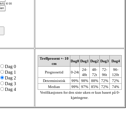
Treffprosent +- 10
Dag0
Dag1
Dag2
Dag3
Dag4
cm
Dag 0
24-
48-
72-
96-
Dag 1
Prognosetid
0-24t
48t
72t
96t
120t
Dag 2
Deterministisk
99%
98%
88%
72%
72%
Dag 3
Median
99%
97%
85%
72%
74%
Dag 4
Verifikasjonen for den siste uken er kun basert på 0-
kjøringene.