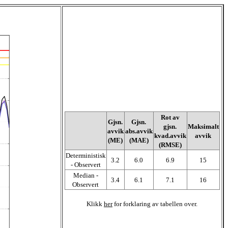
Rot av
Gjsn.
Gjsn.
gjsn.
Maksimalt
avvik
abs.avvik
kvad.avvik
avvik
(ME)
(MAE)
(RMSE)
Deterministisk
3.2
6.0
6.9
15
- Observert
Median -
3.4
6.1
7.1
16
Observert
Klikk
her
for forklaring av tabellen over.