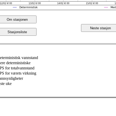
Om stasjonen
Neste stasjon
Stasjonsliste
eterministisk vannstand
lere deterministiske
PS for totalvannstand
PS for værets virkning
annsynligheter
iste uke