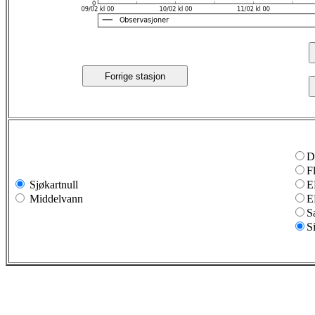
Forrige stasjon
D
F
Sjøkartnull
E
Middelvann
E
S
S