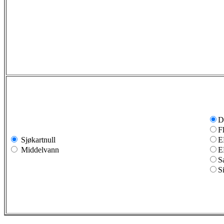
D
F
Sjøkartnull
E
Middelvann
E
S
S