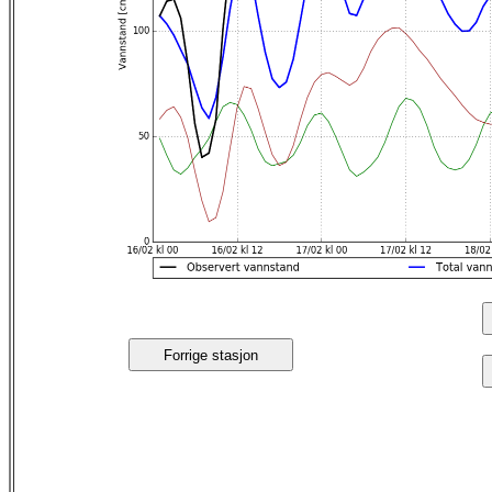
Forrige stasjon