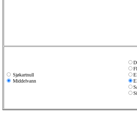
D
F
Sjøkartnull
E
Middelvann
E
S
S