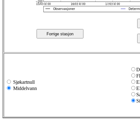
Forrige stasjon
D
F
Sjøkartnull
E
Middelvann
E
S
S