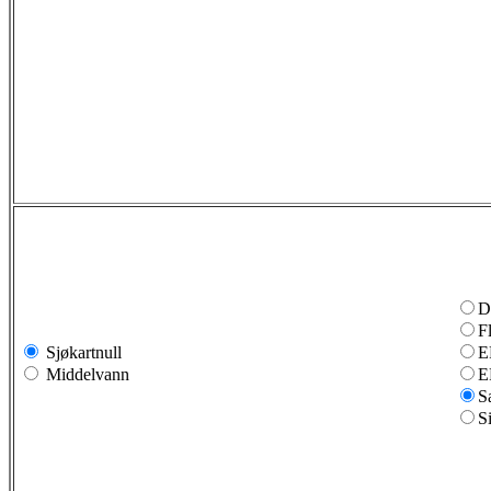
D
F
Sjøkartnull
E
Middelvann
E
S
S