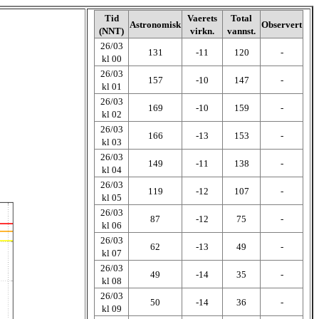
Tid
Vaerets
Total
Astronomisk
Observert
(NNT)
virkn.
vannst.
26/03
131
-11
120
-
kl 00
26/03
157
-10
147
-
kl 01
26/03
169
-10
159
-
kl 02
26/03
166
-13
153
-
kl 03
26/03
149
-11
138
-
kl 04
26/03
119
-12
107
-
kl 05
26/03
87
-12
75
-
kl 06
26/03
62
-13
49
-
kl 07
26/03
49
-14
35
-
kl 08
26/03
50
-14
36
-
kl 09