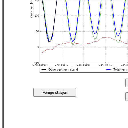
Forrige stasjon