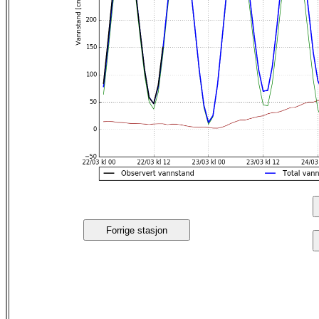
Forrige stasjon