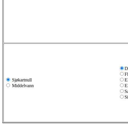
D
F
Sjøkartnull
E
Middelvann
E
S
S