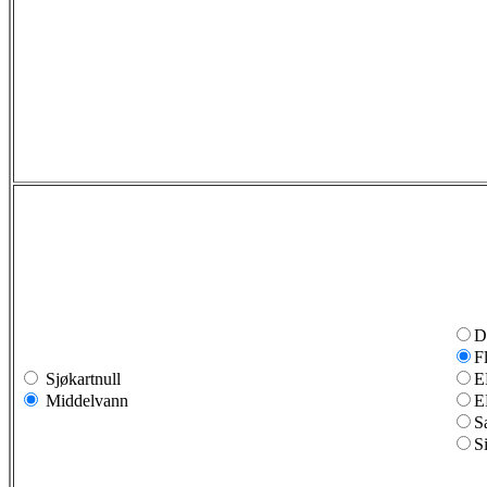
D
F
Sjøkartnull
E
Middelvann
E
S
S