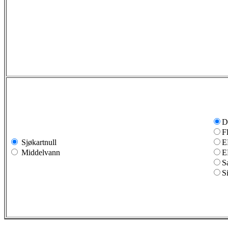
D
F
Sjøkartnull
E
Middelvann
E
S
S