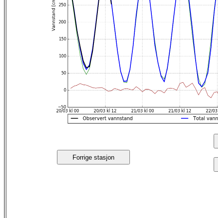
Forrige stasjon