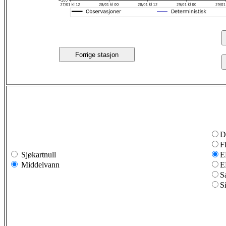
Forrige stasjon
D
F
Sjøkartnull
E
Middelvann
E
S
S