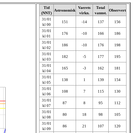
Tid
Vaerets
Total
Astronomisk
Observert
(NNT)
virkn.
vannst.
31/01
151
-14
137
156
kl 00
31/01
176
-10
166
186
kl 01
31/01
186
-10
176
198
kl 02
31/01
182
-5
177
195
kl 03
31/01
165
-3
162
181
kl 04
31/01
138
1
139
154
kl 05
31/01
108
7
115
130
kl 06
31/01
87
8
95
112
kl 07
31/01
80
18
98
105
kl 08
31/01
86
21
107
120
kl 09