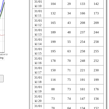
31/01
104
29
133
142
kl 10
31/01
132
34
166
173
kl 11
31/01
165
43
208
209
kl 12
31/01
189
48
237
244
kl 13
31/01
199
55
254
258
kl 14
31/01
195
63
258
255
kl 15
31/01
178
70
248
252
kl 16
31/01
150
71
221
230
kl 17
31/01
116
75
191
199
kl 18
31/01
88
73
161
176
kl 19
31/01
73
74
147
156
kl 20
31/01
70
64
134
152