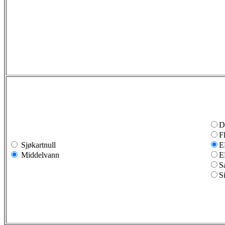
D
F
Sjøkartnull
E
Middelvann
E
S
S