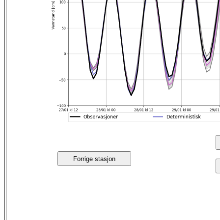
Forrige stasjon