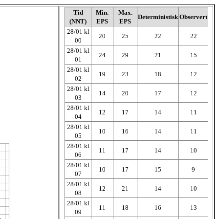
Tid
Min.
Max.
Deterministisk
Observert
(NNT)
EPS
EPS
28/01 kl
20
25
22
22
00
28/01 kl
24
29
21
15
01
28/01 kl
19
23
18
12
02
28/01 kl
14
20
17
12
03
28/01 kl
12
17
14
11
04
28/01 kl
10
16
14
11
05
28/01 kl
11
17
14
10
06
28/01 kl
10
17
15
9
07
28/01 kl
12
21
14
10
08
28/01 kl
11
18
16
13
09