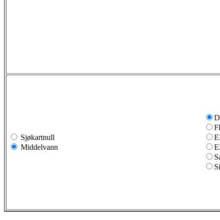
D
F
Sjøkartnull
E
Middelvann
E
S
S