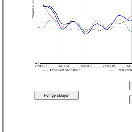
Forrige stasjon