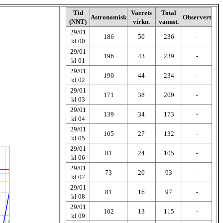
Tid
Vaerets
Total
Astronomisk
Observert
(NNT)
virkn.
vannst.
29/01
186
50
236
-
kl 00
29/01
196
43
239
-
kl 01
29/01
190
44
234
-
kl 02
29/01
171
38
209
-
kl 03
29/01
139
34
173
-
kl 04
29/01
105
27
132
-
kl 05
29/01
81
24
105
-
kl 06
29/01
73
20
93
-
kl 07
29/01
81
16
97
-
kl 08
29/01
102
13
115
-
kl 09