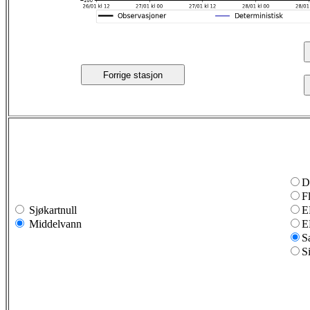
Forrige stasjon
D
F
Sjøkartnull
E
Middelvann
E
S
S