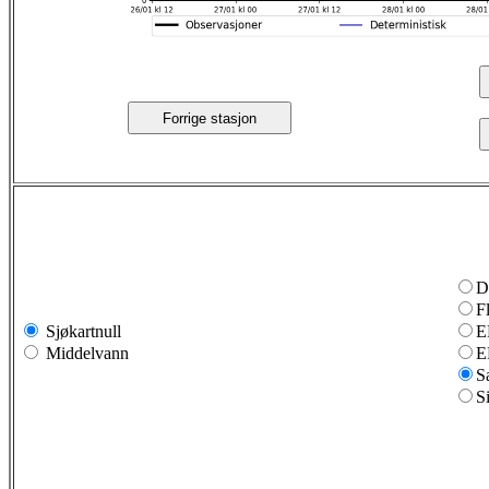
Forrige stasjon
D
F
Sjøkartnull
E
Middelvann
E
S
S