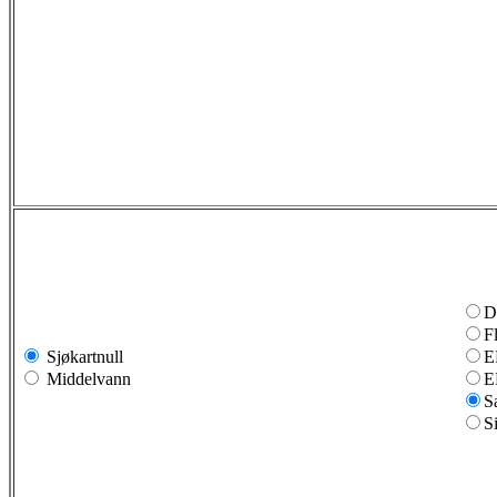
D
F
Sjøkartnull
E
Middelvann
E
S
S