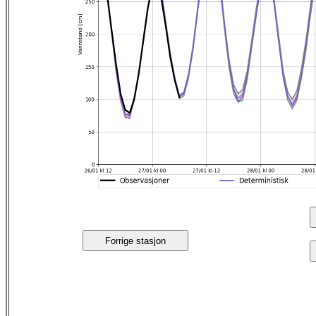
Forrige stasjon