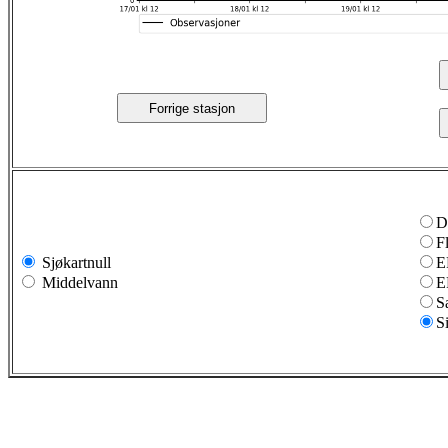
Forrige stasjon
D
F
Sjøkartnull
E
Middelvann
E
S
S