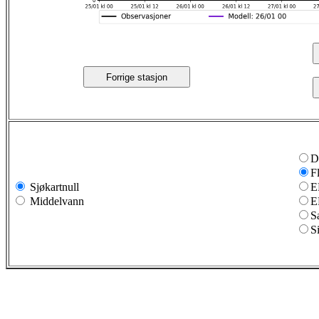
Forrige stasjon
D
F
Sjøkartnull
E
Middelvann
E
S
S