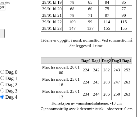
29/01 kl 19
78
65
84
85
29/01 kl 20
68
60
75
77
29/01 kl 21
78
71
87
90
29/01 kl 22
109
99
114
115
29/01 kl 23
147
137
155
155
Tidene er oppgitt i norsk normaltid. Ved sommertid må
det legges til 1 time.
Dag0
Dag1
Dag2
Dag3
Dag4
Max fra modell: 26.01
224
242
282
243
252
Dag 0
00
Dag 1
Max fra modell: 25.01
224
243
283
247
263
Dag 2
18
Dag 3
Max fra modell: 25.01
234
244
286
250
263
Dag 4
12
Korreksjon av vannstandsdataene: -13 cm
Gjennomsnittlig avvik deterministisk - observert: 0 cm