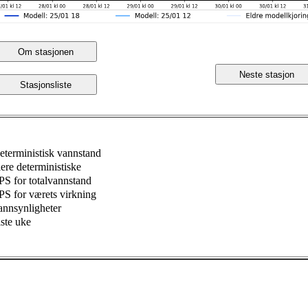
Om stasjonen
Neste stasjon
Stasjonsliste
eterministisk vannstand
lere deterministiske
PS for totalvannstand
PS for værets virkning
annsynligheter
iste uke