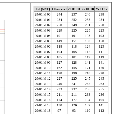
Tid (NNT)
Observert
26.01 00
25.01 18
25.01 12
29/01 kl 00
244
237
240
238
29/01 kl 01
254
252
255
254
29/01 kl 02
250
249
251
250
29/01 kl 03
229
225
225
223
29/01 kl 04
191
191
195
193
29/01 kl 05
149
151
150
150
29/01 kl 06
118
118
124
125
29/01 kl 07
104
105
112
111
29/01 kl 08
105
101
119
119
29/01 kl 09
127
128
141
141
29/01 kl 10
162
155
171
170
29/01 kl 11
198
199
218
220
29/01 kl 12
227
225
245
245
29/01 kl 13
240
241
263
263
29/01 kl 14
233
237
256
255
29/01 kl 15
211
211
233
236
29/01 kl 16
174
177
194
195
29/01 kl 17
130
126
139
141
29/01 kl 18
97
93
110
112